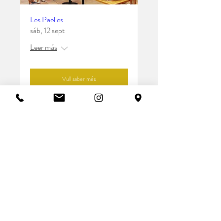
Les Paelles
sáb, 12 sept
Leer más
Vull saber més
SU
MM
ER
'26