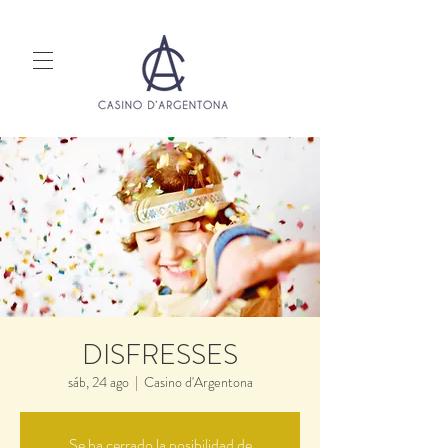
DISFRESSES
sáb, 24 ago
  |  
Casino d'Argentona
Se ha cerrado la posibilidad de