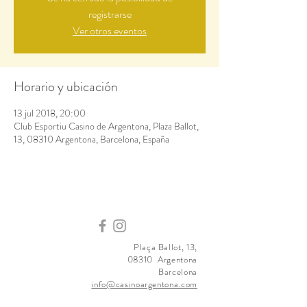
registrarse
Ver otros eventos
Horario y ubicación
13 jul 2018, 20:00
Club Esportiu Casino de Argentona, Plaza Ballot,
13, 08310 Argentona, Barcelona, España
Plaça Ballot, 13,
08310 Argentona
Barcelona
info@casinoargentona.com