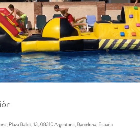
ión
ona, Plaza Ballot, 13, 08310 Argentona, Barcelona, España