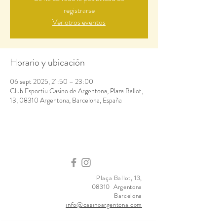
registrarse
Ver otros eventos
Horario y ubicación
06 sept 2025, 21:50 – 23:00
Club Esportiu Casino de Argentona, Plaza Ballot,
13, 08310 Argentona, Barcelona, España
Plaça Ballot, 13,
08310 Argentona
Barcelona
info@casinoargentona.com