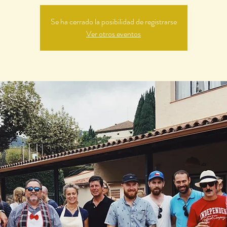
Se ha cerrado la posibilidad de registrarse
Ver otros eventos