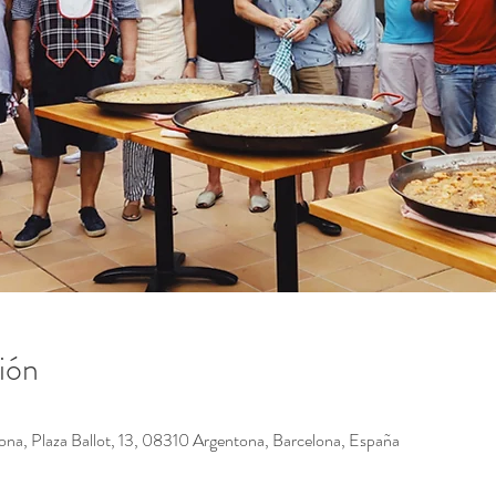
ión
ona, Plaza Ballot, 13, 08310 Argentona, Barcelona, España