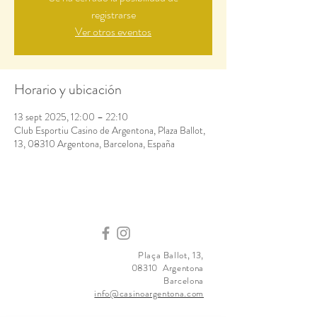
registrarse
Ver otros eventos
Horario y ubicación
13 sept 2025, 12:00 – 22:10
Club Esportiu Casino de Argentona, Plaza Ballot,
13, 08310 Argentona, Barcelona, España
Plaça Ballot, 13,
08310 Argentona
Barcelona
info@casinoargentona.com