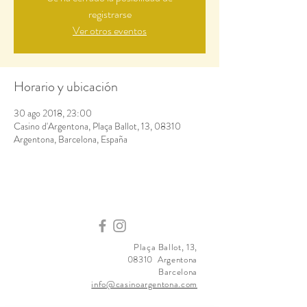
registrarse
Ver otros eventos
Horario y ubicación
30 ago 2018, 23:00
Casino d'Argentona, Plaça Ballot, 13, 08310
Argentona, Barcelona, España
Plaça Ballot, 13,
08310 Argentona
Barcelona
info@casinoargentona.com