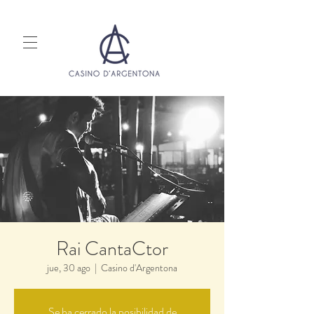
Rai CantaCtor
jue, 30 ago
  |  
Casino d'Argentona
Se ha cerrado la posibilidad de