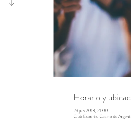
Horario y ubicac
23 jun 2018, 21:00
Club Esportiu Casino de Argent