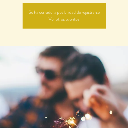
Se ha cerrado la posibilidad de registrarse
Ver otros eventos